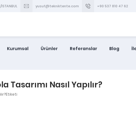
/İSTANBUL
yusuf@tekniktente.com
+90 537 810 47 62
Kurumsal
Ürünler
Referanslar
Blog
İl
la Tasarımı Nasıl Yapılır?
ır?Etiketi