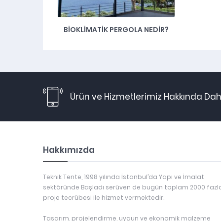
BIOKLIMATIK PERGOLA NEDIR?
Ürün ve Hizmetlerimiz Hakkında Daha
Hakkımızda
Teknik Tente, 1998 yılında İstanbul’da Yapı ve İmalat
sektöründe Başladı serüven de bugün toplam 2000 fazl
proje tecrübesi ile hizmet vermektedir.
Tasarım, projelendirme, uygun ve ekonomik malzeme