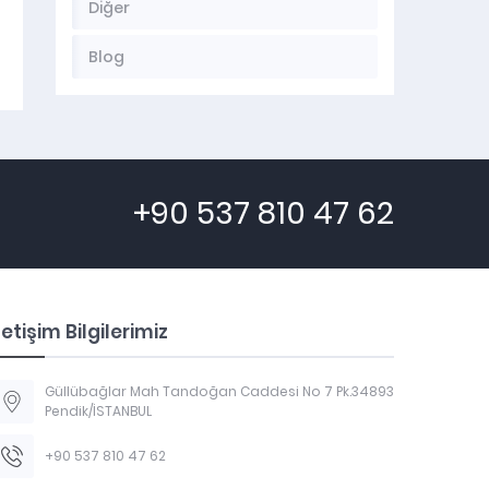
Diğer
Blog
+90 537 810 47 62
letişim Bilgilerimiz
Güllübağlar Mah Tandoğan Caddesi No 7 Pk.34893
Pendik/İSTANBUL
+90 537 810 47 62